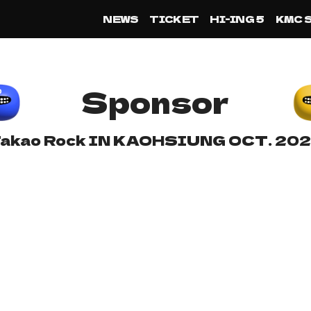
NEWS
TICKET
HI-ING 5
KMC 
Sponsor
akao Rock IN KAOHSIUNG OCT. 20