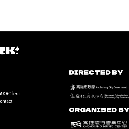
DIRECTED BY
TAKAOfest
ontact
ORGANISED B